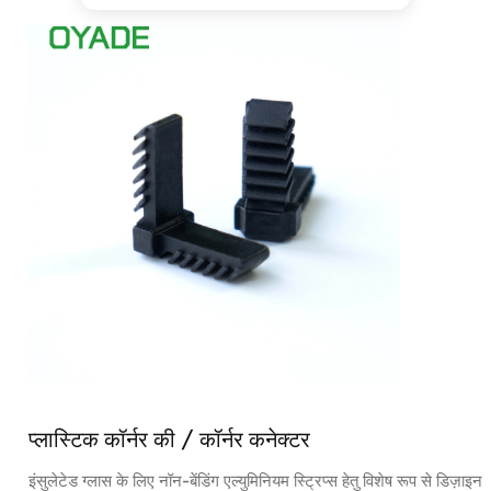
प्लास्टिक कॉर्नर की / कॉर्नर कनेक्टर
इंसुलेटेड ग्लास के लिए नॉन-बेंडिंग एल्युमिनियम स्ट्रिप्स हेतु विशेष रूप से डिज़ाइन